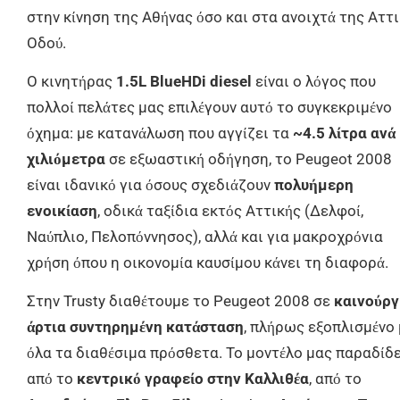
στην κίνηση της Αθήνας όσο και στα ανοιχτά της Αττ
Οδού.
Ο κινητήρας
1.5L BlueHDi diesel
είναι ο λόγος που
πολλοί πελάτες μας επιλέγουν αυτό το συγκεκριμένο
όχημα: με κατανάλωση που αγγίζει τα
~4.5 λίτρα ανά
χιλιόμετρα
σε εξωαστική οδήγηση, το Peugeot 2008
είναι ιδανικό για όσους σχεδιάζουν
πολυήμερη
ενοικίαση
, οδικά ταξίδια εκτός Αττικής (Δελφοί,
Ναύπλιο, Πελοπόννησος), αλλά και για μακροχρόνια
χρήση όπου η οικονομία καυσίμου κάνει τη διαφορά.
Στην Trusty διαθέτουμε το Peugeot 2008 σε
καινούργ
άρτια συντηρημένη κατάσταση
, πλήρως εξοπλισμένο
όλα τα διαθέσιμα πρόσθετα. Το μοντέλο μας παραδίδ
από το
κεντρικό γραφείο στην Καλλιθέα
, από το