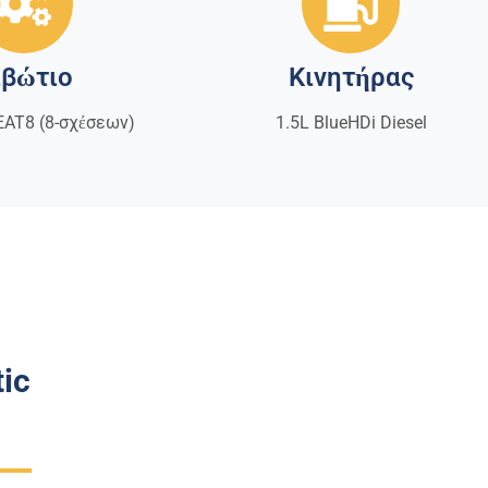
ιβώτιο
Κινητήρας
EAT8 (8-σχέσεων)
1.5L BlueHDi Diesel
ic