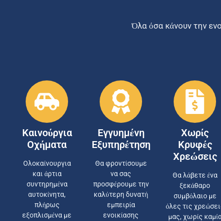
Όλα όσα κάνουν την εν
Καινούργια
Εγγυημένη
Χωρίς
Οχήματα
Εξυπηρέτηση
Κρυφές
Χρεώσεις
Ολοκαίνουργια
Θα φροντίσουμε
και άρτια
να σας
Θα λάβετε ένα
συντηρημένα
προσφέρουμε την
ξεκάθαρο
αυτοκίνητα,
καλύτερη δυνατή
συμβόλαιο με
πλήρως
εμπειρία
όλες τις χρεώσει
εξοπλισμένα με
ενοικίασης
μας, χωρίς καμί