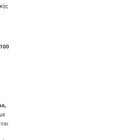
ικής
 100
ια,
 με
εται