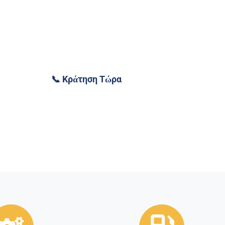
ο 2023 ✓ Αυτόματο EAT8 ✓ Diesel ~4.5L/100km ✓ Μικτή Ασφάλεια
📞 Κράτηση Τώρα