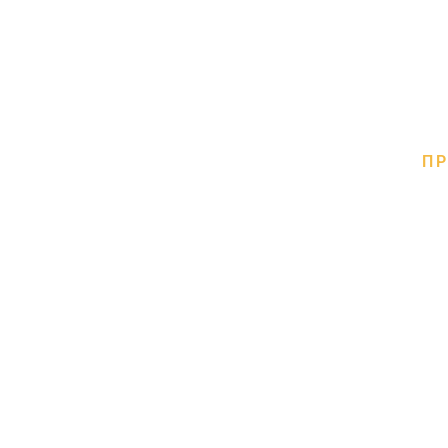
ΠΡ
Ενοικίαση Peug
Καινούργιο Peugeot 2
BlueHDi
κινητήρα. Ιδα