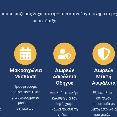
οικίαση μαζί μας ξεχωριστή — από καινούργια οχήματα μ
υποστήριξη.
Μακροχρόνια
Δωρεάν
Δωρεάν
Μίσθωση
Ασφάλεια
Μικτή
Οδηγού
Ασφάλεια
Προσφέρουμε
εξαιρετικές τιμές
Απολαύστε πλήρη
Εξασφαλίστε
για μακροχρόνια
κάλυψη για τον
επιπλέον
μίσθωση
οδηγό, χωρίς
προστασία με
οχημάτων.
ς
καμία πρόσθετη
μικτή ασφάλεια
α
χρέωση.
που μειώνει