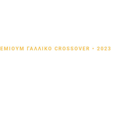
ΕΜΙΟΥΜ ΓΑΛΛΙΚΟ CROSSOVER • 2023
eot 2008 Automatic 
008 του 2023 με
αυτόματο κιβώτιο EAT8
και οικον
νικό για την Αθήνα, τα νότια προάστια, και τα μεγά