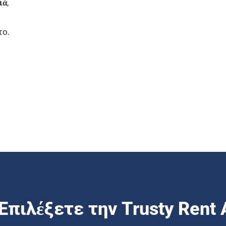
ιά
,
το.
 Επιλέξετε την Trusty Rent 