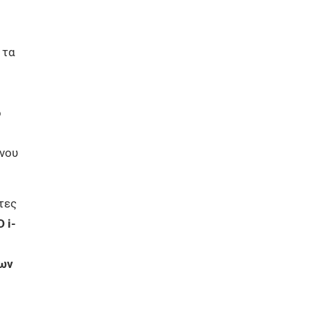
 τα
ό
ονου
τες
 i-
εων